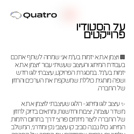
2024
על הסטודיו
Weizman ATO- ויצמן 
פרוייקטים
יזמות בע״מ
🏢 ויצמן א.ת.א יזמות בע"מ אני שמחה לשתף אתכם 
בעבודת המיתוג והעיצוב שעשיתי עבור "ויצמן א.ת.א 
יזמות בע"מ". במסגרת הפרויקט, עיצבתי לוגו חדש 
ושפה מותגית כוללת שמשקפת את הערכים והחזון 
של החברה.
✨ עיצוב לוגו ומיתוג- הלוגו שעיצבתי לויצמן א.ת.א 
משדר עוצמה, יציבות וחדשנות, ומתאים בדיוק לחזון 
של החברה ליצור מיזמים פורצי דרך בתחום היזמות. 
המיתוג כולו נבנה סביב קו עיצובי נקי ומודרני, המשלב 