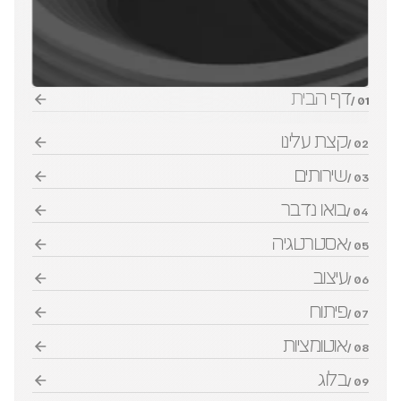
דף הבית
01 /
קצת עלינו
02 /
שירותים
03 /
בואו נדבר
04 /
אסטרטגיה
05 /
עיצוב
06 /
פיתוח
07 /
אוטומציות
08 /
בלוג
09 /