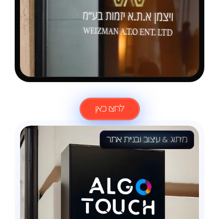
לעוד
פרוייקטים
לחצו כאן
מיתוג & עיצוב ובניית אתר