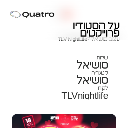
2024
על הסטודיו
TLVnightlife
פרוייקטים
עיצוב סושיאל לTLV NightLife 
שירות
סושיאל
קטגוריה
סושיאל
לקוח
TLVnightlife