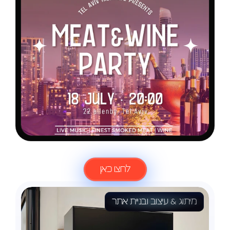
לעוד
פרוייקטים
לחצו כאן
מיתוג & עיצוב ובניית אתר