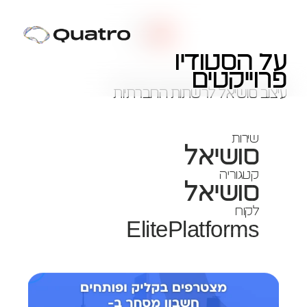
2024
על הסטודיו
ElitePlatforms
פרוייקטים
עיצוב סושיאל לרשתות החברתיות 
שירות
סושיאל
קטגוריה
סושיאל
לקוח
ElitePlatforms