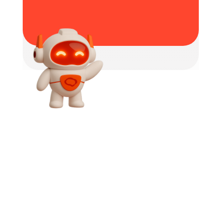
מי צריך צ'אטבוט 
ל-וואסטפ? 
🤖💬
חנויות און-ליין
 – אם האתר קורס בתקופות עומס 
(מבצעים, חגים, בלק פריידי) – שרת יציב מבטיח 
טעינה מהירה ושימור לקוחות.
חברות שמנהלות דאטה רגיש
- מוסדות רפואיים, 
עורכי דין, חברות
 פיננסיות – צריכים שרתים מאובטחים כדי לשמור 