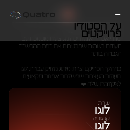
2025
על הסטודיו
כשמדובר בהדרכה מקצועית בתחום הציפורניים, אין 
פרוייקטים
תחליף לאיכות ולמקצועיות.
שחף אטר היא מדריכה מקצועית מוסמכת עם 
תעודות רשמיות שמבטיחות את רמת ההכשרה 
הגבוהה ביותר
במהלך הפרויקט יצרתי מיתוג מדוייק עבורה, לוגו 
ותעודות מעוצבות שמשדרות אמינות ומקצועיות 
לאקדמיה שלה ❤️
שירות
לוגו
קטגוריה
לוגו