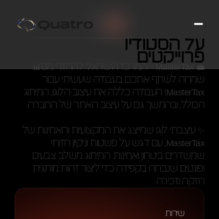
2024
על הסטודיו
MasterTax
פרוייקטים
💼 MasterTax - המרכז הישראלי להחזרי מס📊
שמחה לשתף אתכם בעבודה שעשיתי עבור 
MasterTax! העבודה כללה את עיצוב הלוגו, המיתוג 
הכולל, ובהמשך גם על עיצוב האתר של החברה.
✨ עיצבתי לוגו שמייצג את המקצועיות והאמינות של 
MasterTax, עם דגש על פשטות וניקיון חזותי 
שמשדרים ביטחון ואמינות. המיתוג משלב צבעים 
ופונטים שנבחרו בקפידה כדי ליצור זהות מותגית 
חזקה וזכירה
שירות