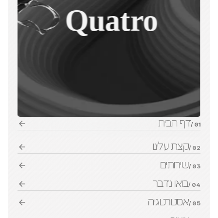
Quatro
דף הבית
01 /
קצת עלינו
02 /
שירותים
03 /
בואו נדבר
04 /
אסטרטגיה
05 /