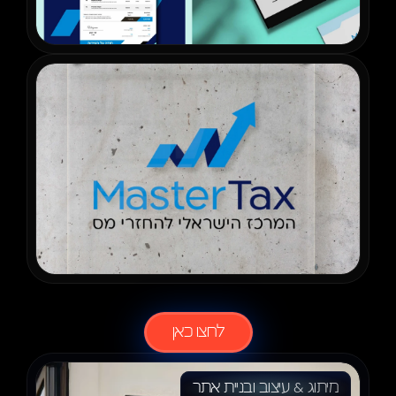
לעוד
פרוייקטים
לחצו כאן
מיתוג & עיצוב ובניית אתר