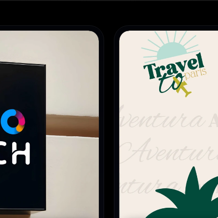
טים
מיתוג & עיצוב ובניית אתר