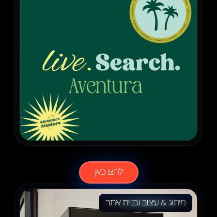
לעוד
פרוייקטים
לחצו כאן
מיתוג & עיצוב ובניית אתר