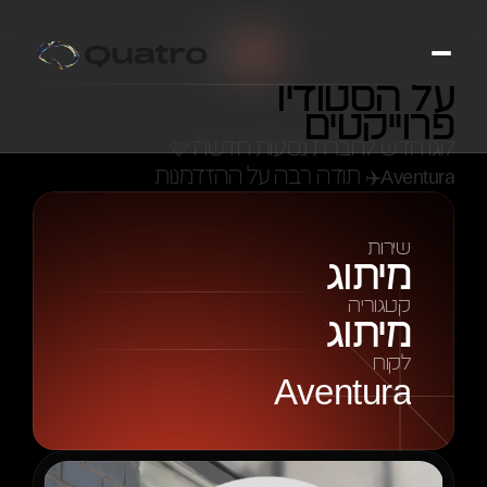
2024
על הסטודיו
Aventura
פרוייקטים
לוגו חדש לחברת נסיעות חדשה 🩷
Aventura✈️ תודה רבה על ההזדמנות
שירות
מיתוג
קטגוריה
מיתוג
לקוח
Aventura