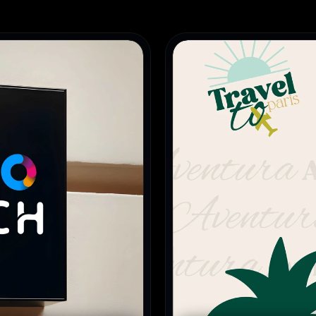
טים
מיתוג & עיצוב ובניית אתר