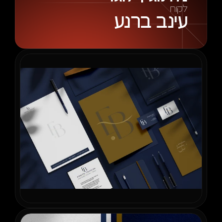
לקוח
עינב ברנע