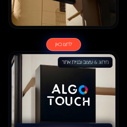
לעוד
פרוייקטים
לחצו כאן
מיתוג & עיצוב ובניית אתר