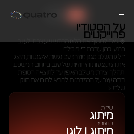
01/03/2024
תאריך
על הסטודיו
עינב ברנע
פרוייקטים
🌟 גאה לחשוף את הלוגו החדש שעיצבתי לעינב 
ברנע-כהן, עורכת דין מובילה!
הלוגו משלב סגנון מודרני עם נגיעות אלגנטיות, מייצג 
את המקצועיות והייחודיות של עינב בתחום המשפט. 
ותהליך יצירתי משלב האיפיון עד לתוצאה הסופית
תודה עינב על ההזדמנות להביא לחיים את הוויז'ן 
שלך! ✨
שירות
מיתוג
קטגוריה
מיתוג | לוגו